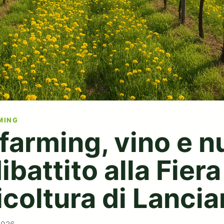
MING
farming, vino e n
dibattito alla Fiera
icoltura di Lanci