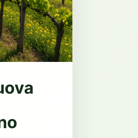
uova
ano